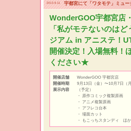
宇都宮にて「ワタモテ」ミュー
2013.9.11
WonderGOO宇都
「私がモテないのはど
ジアム in アニステ！UT
開催決定！入場無料！
ください★
開催店舗
WonderGOO 宇都宮店
開催時期
9月13日（金）〜10月7日（
展示内容
（予定）
・ 原作コミック複製原画
・ アニメ複製原画
・ アフレコ台本
・ 場面カット
・ もこっちスタンディ ほ