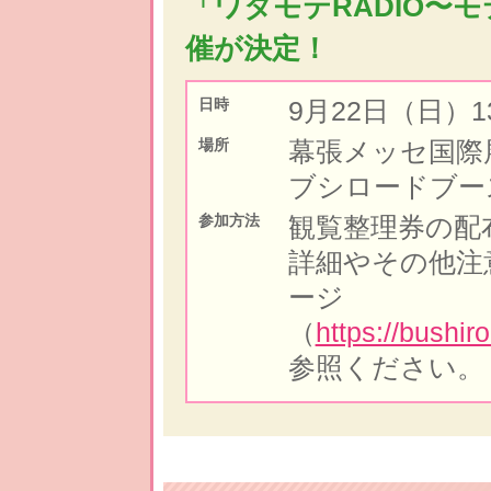
「ワタモテRADIO〜
催が決定！
9月22日（日）1
日時
幕張メッセ国際展
場所
ブシロードブー
観覧整理券の配
参加方法
詳細やその他注
ージ
（
https://bushi
参照ください。