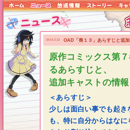
OAD「喪１３」あらすじと追
2014.3.22
原作コミックス第７
るあらすじと、
追加キャストの情報
＜あらすじ＞
少しは面白い事でも起き
も、特に自分からはなに