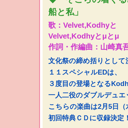
船と私」
歌：Velvet,Kodhyと
Velvet,Kodhyとμとμ
作詞・作編曲：山崎真
文化祭の締め括りとして
１１スペシャルEDは、
３度目の登場となるKod
一人二役のダブルデュエ
こちらの楽曲は2月5日（
初回特典ＣＤに収録決定